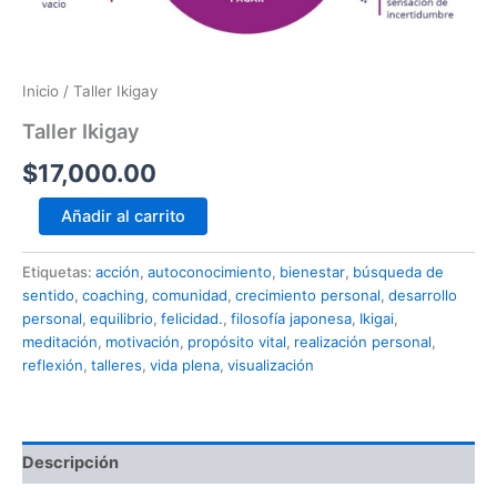
Inicio
/ Taller Ikigay
Taller Ikigay
$
17,000.00
Taller
Añadir al carrito
Ikigay
cantidad
Etiquetas:
acción
,
autoconocimiento
,
bienestar
,
búsqueda de
sentido
,
coaching
,
comunidad
,
crecimiento personal
,
desarrollo
personal
,
equilibrio
,
felicidad.
,
filosofía japonesa
,
Ikigai
,
meditación
,
motivación
,
propósito vital
,
realización personal
,
reflexión
,
talleres
,
vida plena
,
visualización
Descripción