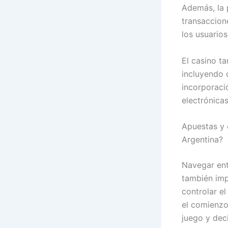
Además, la 
transaccion
los usuarios
El casino t
incluyendo 
incorporaci
electrónicas
Apuestas y 
Argentina?
Navegar ent
también imp
controlar e
el comienzo
juego y dec