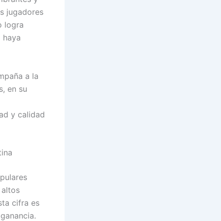
los jugadores
o logra
o haya
ompaña a la
s, en su
ad y calidad
tina
pulares
 altos
ta cifra es
 ganancia.