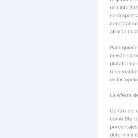
una interfaz
se despiert
conectar co
atraído la 
Para quiene
mecánica de
plataforma 
reconocidos
en las opci
La oferta d
Dentro del 
como Starbu
porcentajes 
determinant