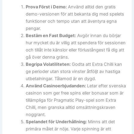
Prova Först i Demo:
Använd alltid den gratis
demo-versionen för att bekanta dig med spelets
funktioner och tempo utan att äventyra egna
pengar.
Bestäm en Fast Budget:
Avgör innan du börjar
hur mycket du är villig att spendera för sessionen
och tillåt inte känslor eller förlustångest få dig att
gå över denna gräns.
Begripa Volatiliteten:
Godta att Extra Chilli kan
ge perioder utan stora vinster åtföljt av hastiga
utbetalningar. Tålamod är en dygd.
Använd Casinoerbjudanden:
Letar efter svenska
casinon som ger free spins eller bonusar som är
tillämpliga för Pragmatic Play-spel som Extra
Chilli, men granska alltid omsättningskraven
noggrant.
Spelandet för Underhållning:
Minns att det
primära målet är nöje. Varje spinning är ett