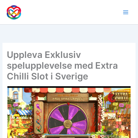
Ir
al
contenido
Uppleva Exklusiv
spelupplevelse med Extra
Chilli Slot i Sverige