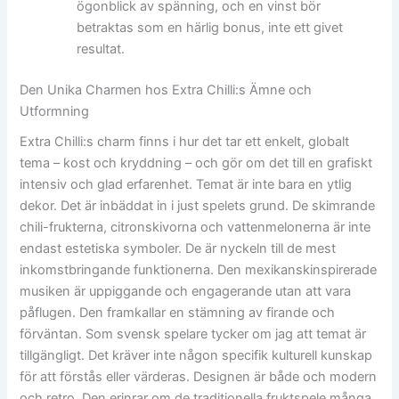
ögonblick av spänning, och en vinst bör
betraktas som en härlig bonus, inte ett givet
resultat.
Den Unika Charmen hos Extra Chilli:s Ämne och
Utformning
Extra Chilli:s charm finns i hur det tar ett enkelt, globalt
tema – kost och kryddning – och gör om det till en grafiskt
intensiv och glad erfarenhet. Temat är inte bara en ytlig
dekor. Det är inbäddat in i just spelets grund. De skimrande
chili-frukterna, citronskivorna och vattenmelonerna är inte
endast estetiska symboler. De är nyckeln till de mest
inkomstbringande funktionerna. Den mexikanskinspirerade
musiken är uppiggande och engagerande utan att vara
påflugen. Den framkallar en stämning av firande och
förväntan. Som svensk spelare tycker om jag att temat är
tillgängligt. Det kräver inte någon specifik kulturell kunskap
för att förstås eller värderas. Designen är både och modern
och retro. Den erinrar om de traditionella fruktspele många