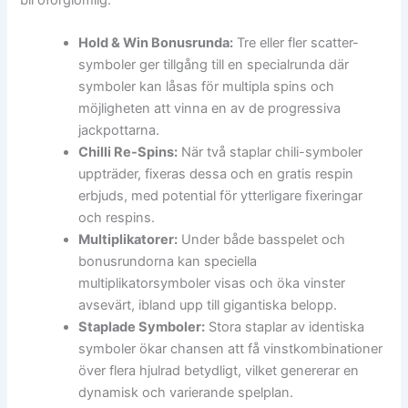
bli oförglömlig.
Hold & Win Bonusrunda:
Tre eller fler scatter-
symboler ger tillgång till en specialrunda där
symboler kan låsas för multipla spins och
möjligheten att vinna en av de progressiva
jackpottarna.
Chilli Re-Spins:
När två staplar chili-symboler
uppträder, fixeras dessa och en gratis respin
erbjuds, med potential för ytterligare fixeringar
och respins.
Multiplikatorer:
Under både basspelet och
bonusrundorna kan speciella
multiplikatorsymboler visas och öka vinster
avsevärt, ibland upp till gigantiska belopp.
Staplade Symboler:
Stora staplar av identiska
symboler ökar chansen att få vinstkombinationer
över flera hjulrad betydligt, vilket genererar en
dynamisk och varierande spelplan.