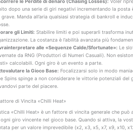
ncorrere le Perdite di denaro (Chasing Losses):
Voler ripr
ito dopo una serie di giri negativi incrementando la posta è
 grave. Manda all’aria qualsiasi strategia di bankroll e indu
osse.
orare gli Limiti:
Stabilire limiti e poi superarli trasforma inut
anizzazione. La costanza è l’abilità avanzata più fondamen
vrainterpretare alle «Sequenze Calde/Sfortunate»:
Le slo
vernate da RNG (Produttori di Numeri Casuali). Non esist
sti» calcolabili. Ogni giro è un evento a parte.
ttovalutare la Gioco Base:
Focalizzarsi solo in modo mania
e Spins spinge a non considerare le vittorie potenziali del 
vandovi parte del piacere.
attore di Vincita «Chilli Heat»
stica «Chilli Heat» è un fattore di vincita generale che può 
ogni giro vincente nel gioco base. Quando si attiva, la vost
ata per un valore imprevedibile (x2, x3, x5, x7, x9, x10, x1