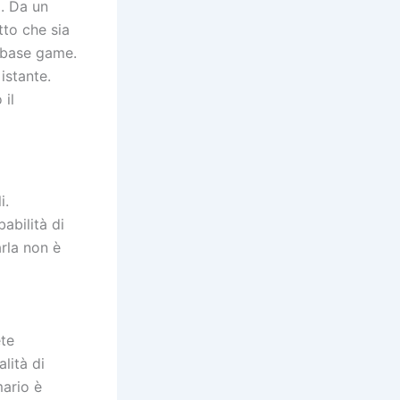
. Da un
tto che sia
 base game.
istante.
 il
i.
abilità di
arla non è
ete
lità di
mario è