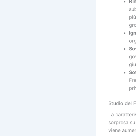
Ri
sub
più
gr
Ign
org
So
go
giu
So
Fre
pri
Studio del F
La caratteri
sorpresa su 
viene aument