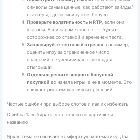
символы самые ценные, как работают вайлды/
скаттеры, где активируются бонусы.
Проверьте волатильность и RTP
, если они
указаны. Если параметров нет — будьте
осторожнее со ставкой и временем теста.
Запланируйте тестовый отрезок
: например,
оценить игру за ограниченное число
вращений, не увеличивая ставку «для
отыгрыша».
Отдельно решите вопрос с бонусной
покупкой
до начала игры, а не в моменте. Это
снижает риск импульсивных решений.
Частые ошибки при выборе слотов и как их избежать
Ошибка 1: выбирать слот только по картинке и
названию
Яркая тема не означает комфортную математику. Два