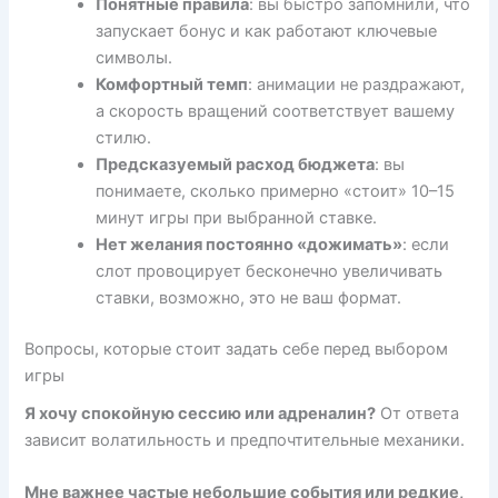
Понятные правила
: вы быстро запомнили, что
запускает бонус и как работают ключевые
символы.
Комфортный темп
: анимации не раздражают,
а скорость вращений соответствует вашему
стилю.
Предсказуемый расход бюджета
: вы
понимаете, сколько примерно «стоит» 10–15
минут игры при выбранной ставке.
Нет желания постоянно «дожимать»
: если
слот провоцирует бесконечно увеличивать
ставки, возможно, это не ваш формат.
Вопросы, которые стоит задать себе перед выбором
игры
Я хочу спокойную сессию или адреналин?
От ответа
зависит волатильность и предпочтительные механики.
Мне важнее частые небольшие события или редкие,