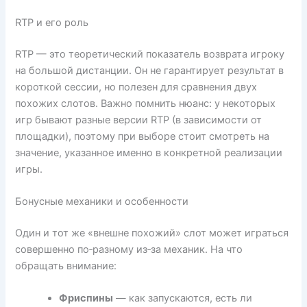
RTP и его роль
RTP — это теоретический показатель возврата игроку
на большой дистанции. Он не гарантирует результат в
короткой сессии, но полезен для сравнения двух
похожих слотов. Важно помнить нюанс: у некоторых
игр бывают разные версии RTP (в зависимости от
площадки), поэтому при выборе стоит смотреть на
значение, указанное именно в конкретной реализации
игры.
Бонусные механики и особенности
Один и тот же «внешне похожий» слот может играться
совершенно по‑разному из‑за механик. На что
обращать внимание:
Фриспины
— как запускаются, есть ли