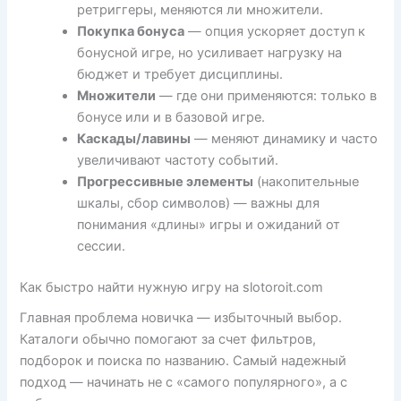
ретриггеры, меняются ли множители.
Покупка бонуса
— опция ускоряет доступ к
бонусной игре, но усиливает нагрузку на
бюджет и требует дисциплины.
Множители
— где они применяются: только в
бонусе или и в базовой игре.
Каскады/лавины
— меняют динамику и часто
увеличивают частоту событий.
Прогрессивные элементы
(накопительные
шкалы, сбор символов) — важны для
понимания «длины» игры и ожиданий от
сессии.
Как быстро найти нужную игру на slotoroit.com
Главная проблема новичка — избыточный выбор.
Каталоги обычно помогают за счет фильтров,
подборок и поиска по названию. Самый надежный
подход — начинать не с «самого популярного», а с