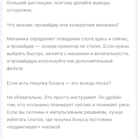
большей дистанции, поэтому делайте выводы
осторожно.
Что важнее: провайдер или конкретная механика?
Механика определяет поведение слота здесь и сейчас,
а провайдер — скорее ориентир по стилю. Если нужно
выбрать быстро, начните с механики и волатильности,
а провайдера используйте как дополнительный
фильтр.
Если есть покупка бонуса — это всегда плохо?
Не обязательно. Это просто инструмент. Он удобен
тем, кто осознанно планирует сессию и понимает риск.
Если вы склонны к импульсивным решениям, лучше
избегать слотов, где покупка бонуса постоянно
«подмигивает» кнопкой.