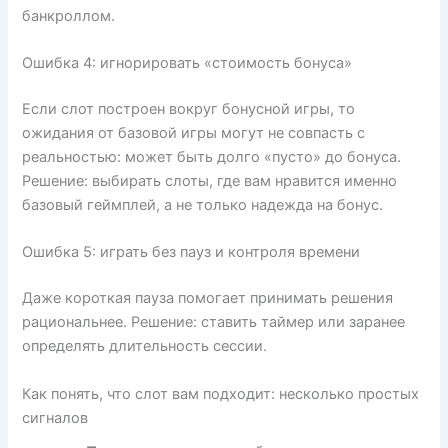
банкроллом.
Ошибка 4: игнорировать «стоимость бонуса»
Если слот построен вокруг бонусной игры, то
ожидания от базовой игры могут не совпасть с
реальностью: может быть долго «пусто» до бонуса.
Решение: выбирать слоты, где вам нравится именно
базовый геймплей, а не только надежда на бонус.
Ошибка 5: играть без пауз и контроля времени
Даже короткая пауза помогает принимать решения
рациональнее. Решение: ставить таймер или заранее
определять длительность сессии.
Как понять, что слот вам подходит: несколько простых
сигналов