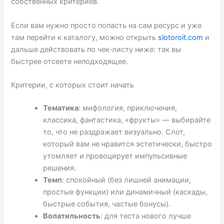
собственных критериев.
Если вам нужно просто попасть на сам ресурс и уже
там перейти к каталогу, можно открыть
slotoroit.com
и
дальше действовать по чек‑листу ниже: так вы
быстрее отсеете неподходящее.
Критерии, с которых стоит начать
Тематика
: мифология, приключения,
классика, фантастика, «фрукты» — выбирайте
то, что не раздражает визуально. Слот,
который вам не нравится эстетически, быстро
утомляет и провоцирует импульсивные
решения.
Темп
: спокойный (без лишней анимации,
простые функции) или динамичный (каскады,
быстрые события, частые бонусы).
Волатильность
: для теста нового лучше