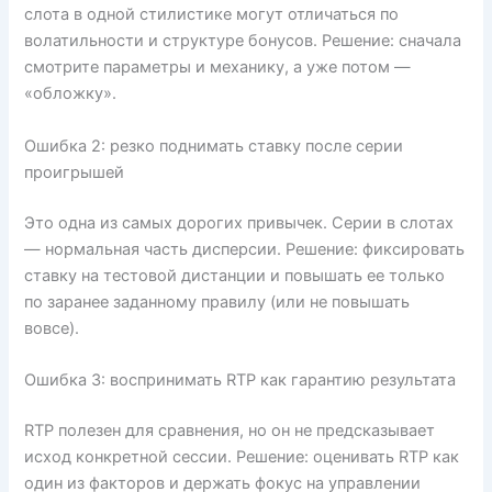
слота в одной стилистике могут отличаться по
волатильности и структуре бонусов. Решение: сначала
смотрите параметры и механику, а уже потом —
«обложку».
Ошибка 2: резко поднимать ставку после серии
проигрышей
Это одна из самых дорогих привычек. Серии в слотах
— нормальная часть дисперсии. Решение: фиксировать
ставку на тестовой дистанции и повышать ее только
по заранее заданному правилу (или не повышать
вовсе).
Ошибка 3: воспринимать RTP как гарантию результата
RTP полезен для сравнения, но он не предсказывает
исход конкретной сессии. Решение: оценивать RTP как
один из факторов и держать фокус на управлении