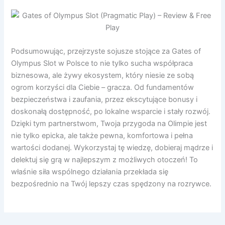
Podsumowując, przejrzyste sojusze stojące za Gates of
Olympus Slot w Polsce to nie tylko sucha współpraca
biznesowa, ale żywy ekosystem, który niesie ze sobą
ogrom korzyści dla Ciebie – gracza. Od fundamentów
bezpieczeństwa i zaufania, przez ekscytujące bonusy i
doskonałą dostępność, po lokalne wsparcie i stały rozwój.
Dzięki tym partnerstwom, Twoja przygoda na Olimpie jest
nie tylko epicka, ale także pewna, komfortowa i pełna
wartości dodanej. Wykorzystaj tę wiedzę, dobieraj mądrze i
delektuj się grą w najlepszym z możliwych otoczeń! To
właśnie siła wspólnego działania przekłada się
bezpośrednio na Twój lepszy czas spędzony na rozrywce.