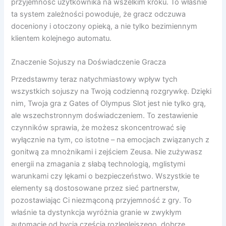
przyjemność użytkownika na wszelkim kroku. To właśnie
ta system zależności powoduje, że gracz odczuwa
doceniony i otoczony opieką, a nie tylko bezimiennym
klientem kolejnego automatu.
Znaczenie Sojuszy na Doświadczenie Gracza
Przedstawmy teraz natychmiastowy wpływ tych
wszystkich sojuszy na Twoją codzienną rozgrywkę. Dzięki
nim, Twoja gra z Gates of Olympus Slot jest nie tylko grą,
ale wszechstronnym doświadczeniem. To zestawienie
czynników sprawia, że możesz skoncentrować się
wyłącznie na tym, co istotne – na emocjach związanych z
gonitwą za mnożnikami i zejściem Zeusa. Nie zużywasz
energii na zmagania z słabą technologią, mglistymi
warunkami czy lękami o bezpieczeństwo. Wszystkie te
elementy są dostosowane przez sieć partnerstw,
pozostawiając Ci niezmąconą przyjemność z gry. To
właśnie ta dystynkcja wyróżnia granie w zwykłym
automacie od bycia częścią rozleglejszego, dobrze