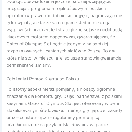
tworząc doświadczenia jeszcze bardziej wciągające.
Integracja z programami lojalnościowymi polskich
operatorów prawdopodobnie się pogłębi, nagradzając nie
tylko wpłaty, ale także samo granie. Jedno nie ulega
wątpliwości: przejrzyste i strategiczne sojusze nadal będą
kluczowym motorem napędowym, gwarantującym, że
Gates of Olympus Slot będzie jednym z najbardziej
rozpoznawalnych i cenionych slotów w Polsce. To gra,
która nie stoi w miejscu, a jej sojusze stanowią gwarancję
permanentnej zmiany.
Położenie i Pomoc Klienta po Polsku
To istotny aspekt nieraz pomijany, a niosący ogromne
znaczenie dla komfortu gry. Dzięki partnerstwu z polskimi
kasynami, Gates of Olympus Slot jest oferowany w pełni
zlokalizowanym środowisku. Interfejs gry, jej opis, zasady
oraz – co istotniejsze – regulaminy promocji są
przetłumaczone na język polski. Również wsparcie
techniczne i obsługa klienta są dostępne w naszym