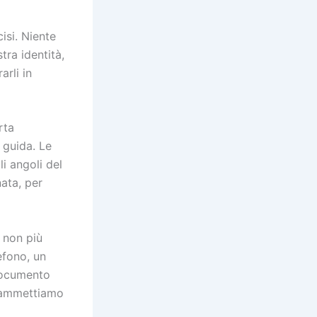
isi. Niente
ra identità,
arli in
rta
i guida. Le
i angoli del
nata, per
 non più
efono, un
 documento
n ammettiamo