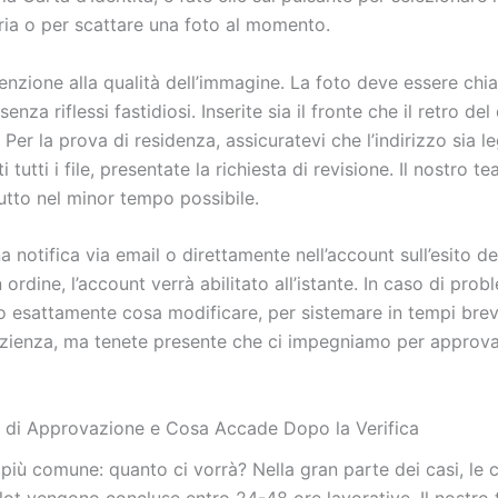
eria o per scattare una foto al momento.
enzione alla qualità dell’immagine. La foto deve essere chia
senza riflessi fastidiosi. Inserite sia il fronte che il retro d
. Per la prova di residenza, assicuratevi che l’indirizzo sia l
i tutti i file, presentate la richiesta di revisione. Il nostro t
utto nel minor tempo possibile.
a notifica via email o direttamente nell’account sull’esito del
 ordine, l’account verrà abilitato all’istante. In caso di probl
 esattamente cosa modificare, per sistemare in tempi bre
azienza, ma tenete presente che ci impegniamo per approvar
 di Approvazione e Cosa Accade Dopo la Verifica
 più comune: quanto ci vorrà? Nella gran parte dei casi, le c
lot vengono concluse entro 24-48 ore lavorative. Il nostro