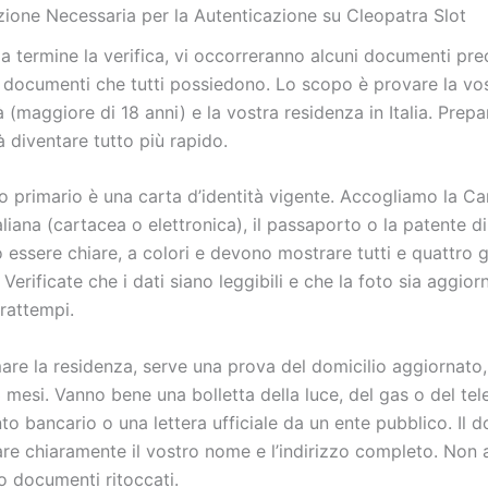
one Necessaria per la Autenticazione su Cleopatra Slot
a termine la verifica, vi occorreranno alcuni documenti prec
 documenti che tutti possiedono. Lo scopo è provare la vost
à (maggiore di 18 anni) e la vostra residenza in Italia. Prepar
à diventare tutto più rapido.
o primario è una carta d’identità vigente. Accogliamo la Ca
taliana (cartacea o elettronica), il passaporto o la patente d
essere chiare, a colori e devono mostrare tutti e quattro gl
erificate che i dati siano leggibili e che la foto sia aggior
rattempi.
are la residenza, serve una prova del domicilio aggiornato,
 mesi. Vanno bene una bolletta della luce, del gas o del tel
to bancario o una lettera ufficiale da un ente pubblico. Il
are chiaramente il vostro nome e l’indirizzo completo. No
o documenti ritoccati.