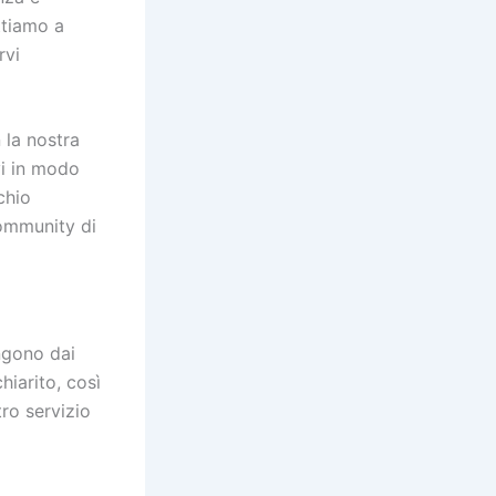
ttiamo a
rvi
n la nostra
vi in modo
chio
community di
ngono dai
hiarito, così
tro servizio