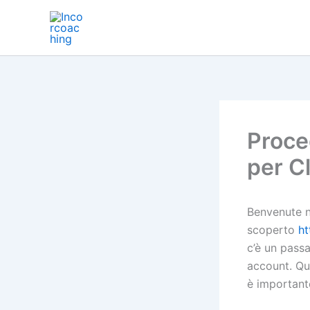
Ir
al
contenido
Proced
per Cl
Benvenute ne
scoperto
ht
c’è un pass
account. Qu
è importante