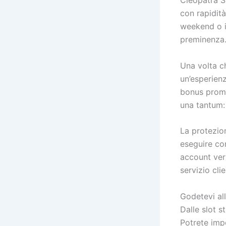
con rapidità
weekend o in
preminenza
Una volta ch
un’esperienz
bonus promoz
una tantum: 
La protezio
eseguire con
account veri
servizio cli
Godetevi all
Dalle slot s
Potrete impo