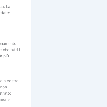
ca. La
rdate:
ienamente
 che tutti i
tà più
e a vostro
 non
stratto
omune.