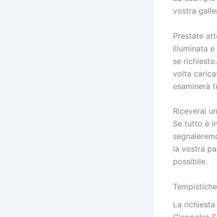
vostra gall
Prestate att
illuminata e 
se richiesto
volta caricat
esaminerà t
Riceverai un
Se tutto è in
segnaleremo
la vostra p
possibile.
Tempistiche
La richiesta
Cleopatra S