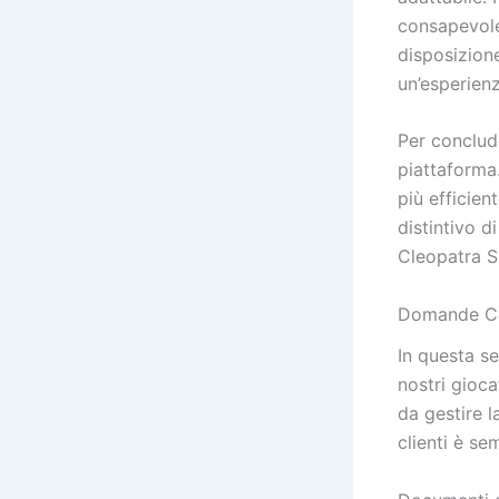
consapevole
disposizione
un’esperienz
Per conclude
piattaforma.
più efficien
distintivo d
Cleopatra Slo
Domande Co
In questa s
nostri gioca
da gestire l
clienti è se