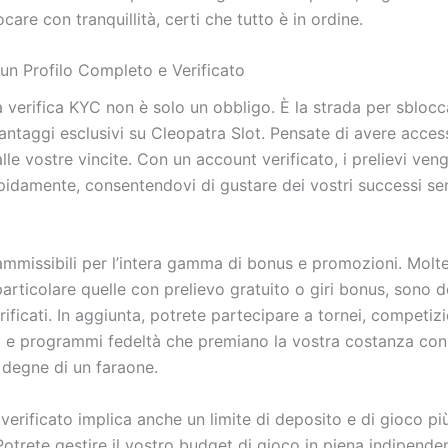
ocare con tranquillità, certi che tutto è in ordine.
 un Profilo Completo e Verificato
a verifica KYC non è solo un obbligo. È la strada per sbloc
ntaggi esclusivi su Cleopatra Slot. Pensate di avere acces
le vostre vincite. Con un account verificato, i prelievi ve
apidamente, consentendovi di gustare dei vostri successi se
ammissibili per l’intera gamma di bonus e promozioni. Molte
 particolare quelle con prelievo gratuito o giri bonus, sono d
rificati. In aggiunta, potrete partecipare a tornei, competizi
 e programmi fedeltà che premiano la vostra costanza con
degne di un faraone.
erificato implica anche un limite di deposito e di gioco pi
Potrete gestire il vostro budget di gioco in piena indipende