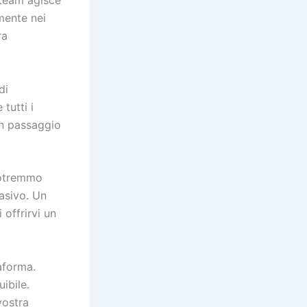
mente nei
ra
di
tutti i
un passaggio
Potremmo
vasivo. Un
 offrirvi un
taforma.
ibile.
vostra