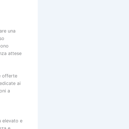
care una
so
ngono
nza attese
 offerte
edicate ai
oni a
ù elevato e
nza e