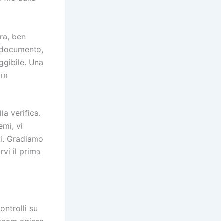
ra, ben
el documento,
eggibile. Una
eam
la verifica.
emi, vi
vi. Gradiamo
vi il prima
ontrolli su
 team agisce