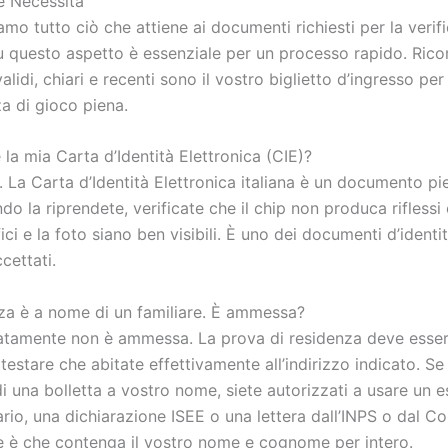
e Necessità
amo tutto ciò che attiene ai documenti richiesti per la verifi
u questo aspetto è essenziale per un processo rapido. Rico
lidi, chiari e recenti sono il vostro biglietto d’ingresso per
a di gioco piena.
la mia Carta d’Identità Elettronica (CIE)?
 La Carta d’Identità Elettronica italiana è un documento p
do la riprendete, verificate che il chip non produca riflessi e
ici e la foto siano ben visibili. È uno dei documenti d’identi
cettati.
za è a nome di un familiare. È ammessa?
atamente non è ammessa. La prova di residenza deve esser
estare che abitate effettivamente all’indirizzo indicato. Se
 una bolletta a vostro nome, siete autorizzati a usare un e
rio, una dichiarazione ISEE o una lettera dall’INPS o dal C
e è che contenga il vostro nome e cognome per intero.