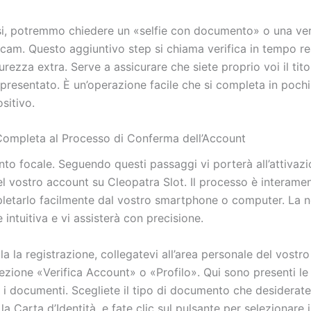
asi, potremmo chiedere un «selfie con documento» o una ver
cam. Questo aggiuntivo step si chiama verifica in tempo re
icurezza extra. Serve a assicurare che siete proprio voi il tito
resentato. È un’operazione facile che si completa in pochi
sitivo.
ompleta al Processo di Conferma dell’Account
nto focale. Seguendo questi passaggi vi porterà all’attivaz
l vostro account su Cleopatra Slot. Il processo è interamen
letarlo facilmente dal vostro smartphone o computer. La n
è intuitiva e vi assisterà con precisione.
lla la registrazione, collegatevi all’area personale del vostr
ezione «Verifica Account» o «Profilo». Qui sono presenti le 
 i documenti. Scegliete il tipo di documento che desiderate
a Carta d’Identità, e fate clic sul pulsante per selezionare il