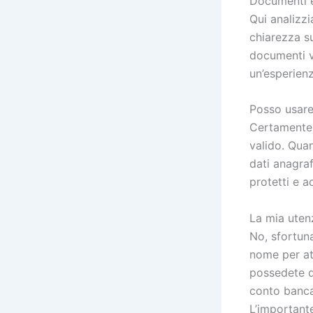
Documenti 
Qui analizzi
chiarezza s
documenti va
un’esperienz
Posso usare 
Certamente.
valido. Quan
dati anagraf
protetti e ac
La mia uten
No, sfortun
nome per att
possedete di
conto banca
L’important