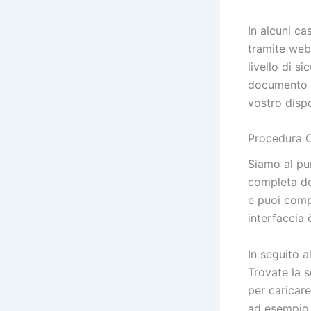
In alcuni c
tramite web
livello di s
documento p
vostro dispo
Procedura C
Siamo al pu
completa de
e puoi comp
interfaccia 
In seguito a
Trovate la s
per caricare
ad esempio l