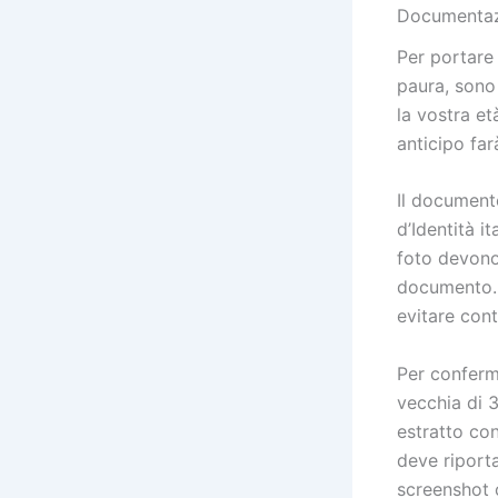
Documentazi
Per portare 
paura, sono
la vostra et
anticipo far
Il document
d’Identità i
foto devono 
documento. V
evitare cont
Per conferm
vecchia di 3
estratto con
deve riport
screenshot 