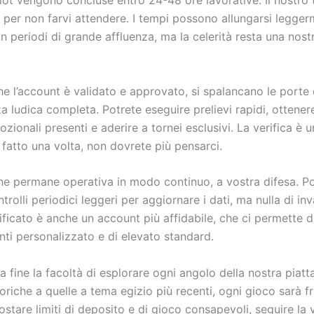
 per non farvi attendere. I tempi possono allungarsi legger
 periodi di grande affluenza, ma la celerità resta una nost
.
e l’account è validato e approvato, si spalancano le porte 
a ludica completa. Potrete eseguire prelievi rapidi, ottenere 
ionali presenti e aderire a tornei esclusivi. La verifica è 
fatto una volta, non dovrete più pensarci.
ne permane operativa in modo continuo, a vostra difesa. 
trolli periodici leggeri per aggiornare i dati, ma nulla di in
ficato è anche un account più affidabile, che ci permette di
enti personalizzato e di elevato standard.
a fine la facoltà di esplorare ogni angolo della nostra piat
toriche a quelle a tema egizio più recenti, ogni gioco sarà fru
stare limiti di deposito e di gioco consapevoli, seguire la 