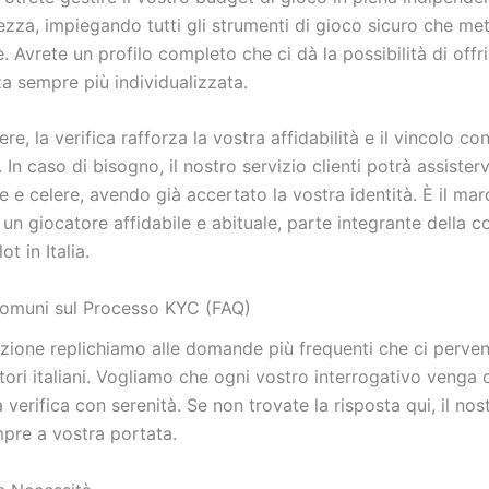
zza, impiegando tutti gli strumenti di gioco sicuro che me
. Avrete un profilo completo che ci dà la possibilità di offri
a sempre più individualizzata.
re, la verifica rafforza la vostra affidabilità e il vincolo co
 In caso di bisogno, il nostro servizio clienti potrà assister
te e celere, avendo già accertato la vostra identità. È il mar
i un giocatore affidabile e abituale, parte integrante della 
t in Italia.
muni sul Processo KYC (FAQ)
ezione replichiamo alle domande più frequenti che ci perve
tori italiani. Vogliamo che ogni vostro interrogativo venga c
a verifica con serenità. Se non trovate la risposta qui, il nos
mpre a vostra portata.