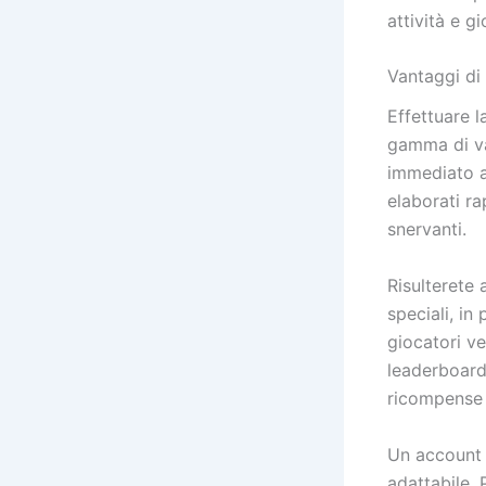
attività e gi
Vantaggi di
Effettuare l
gamma di va
immediato al
elaborati r
snervanti.
Risulterete 
speciali, in
giocatori ve
leaderboard
ricompense 
Un account v
adattabile. 