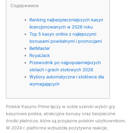
Содержимое
Ranking najbezpieczniejszych kasyn
licencjonowanych w 2026 roku
Top 5 kasyn online z najlepszymi
bonusami powitalnymi i promocjami
BetMaster
RoyalJack
Przewodnik po najpopularniejszych
slotach i grach stołowych 2026
Wybory automatyczne i stołówce dla
wymagających
Polskie Kasyno Prime łączy w sobie szeroki wybór gry
kasynowe polska, atrakcyjne bonusy oraz bezpieczne
środki płatnicze, które są przyjazne polskim użytkownikom.
W 2024 r. platforma wzbudziła pozytywne reakcje,