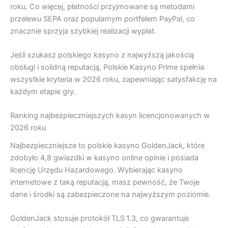
roku. Co więcej, płatności przyjmowane są metodami
przelewu SEPA oraz popularnym portfelem PayPal, co
znacznie sprzyja szybkiej realizacji wypłat.
Jeśli szukasz polskiego kasyno z najwyższą jakością
obsługi i solidną reputacją, Polskie Kasyno Prime spełnia
wszystkie kryteria w 2026 roku, zapewniając satysfakcję na
każdym etapie gry.
Ranking najbezpieczniejszych kasyn licencjonowanych w
2026 roku
Najbezpieczniejsze to polskie kasyno GoldenJack, które
zdobyło 4,8 gwiazdki w kasyno online opinie i posiada
licencję Urzędu Hazardowego. Wybierając kasyno
internetowe z taką reputacją, masz pewność, że Twoje
dane i środki są zabezpieczone na najwyższym poziomie.
GoldenJack stosuje protokół TLS 1.3, co gwarantuje