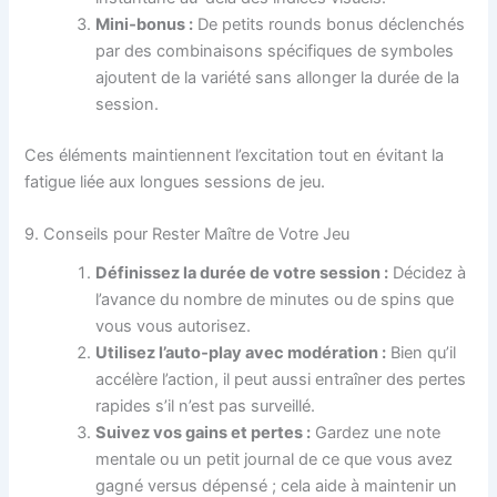
Mini‑bonus :
De petits rounds bonus déclenchés
par des combinaisons spécifiques de symboles
ajoutent de la variété sans allonger la durée de la
session.
Ces éléments maintiennent l’excitation tout en évitant la
fatigue liée aux longues sessions de jeu.
9. Conseils pour Rester Maître de Votre Jeu
Définissez la durée de votre session :
Décidez à
l’avance du nombre de minutes ou de spins que
vous vous autorisez.
Utilisez l’auto‑play avec modération :
Bien qu’il
accélère l’action, il peut aussi entraîner des pertes
rapides s’il n’est pas surveillé.
Suivez vos gains et pertes :
Gardez une note
mentale ou un petit journal de ce que vous avez
gagné versus dépensé ; cela aide à maintenir un