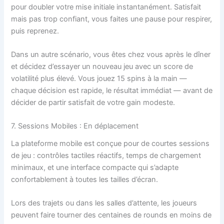
pour doubler votre mise initiale instantanément. Satisfait
mais pas trop confiant, vous faites une pause pour respirer,
puis reprenez.
Dans un autre scénario, vous êtes chez vous après le dîner
et décidez d’essayer un nouveau jeu avec un score de
volatilité plus élevé. Vous jouez 15 spins à la main —
chaque décision est rapide, le résultat immédiat — avant de
décider de partir satisfait de votre gain modeste.
7. Sessions Mobiles : En déplacement
La plateforme mobile est conçue pour de courtes sessions
de jeu : contrôles tactiles réactifs, temps de chargement
minimaux, et une interface compacte qui s’adapte
confortablement à toutes les tailles d’écran.
Lors des trajets ou dans les salles d’attente, les joueurs
peuvent faire tourner des centaines de rounds en moins de