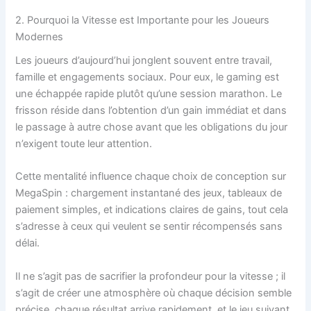
2. Pourquoi la Vitesse est Importante pour les Joueurs
Modernes
Les joueurs d’aujourd’hui jonglent souvent entre travail,
famille et engagements sociaux. Pour eux, le gaming est
une échappée rapide plutôt qu’une session marathon. Le
frisson réside dans l’obtention d’un gain immédiat et dans
le passage à autre chose avant que les obligations du jour
n’exigent toute leur attention.
Cette mentalité influence chaque choix de conception sur
MegaSpin : chargement instantané des jeux, tableaux de
paiement simples, et indications claires de gains, tout cela
s’adresse à ceux qui veulent se sentir récompensés sans
délai.
Il ne s’agit pas de sacrifier la profondeur pour la vitesse ; il
s’agit de créer une atmosphère où chaque décision semble
précise, chaque résultat arrive rapidement, et le jeu suivant