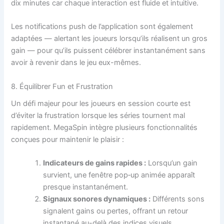
dix minutes car chaque interaction est fluide et intuitive.
Les notifications push de l’application sont également
adaptées — alertant les joueurs lorsqu’ils réalisent un gros
gain — pour qu’ils puissent célébrer instantanément sans
avoir à revenir dans le jeu eux-mêmes.
8. Équilibrer Fun et Frustration
Un défi majeur pour les joueurs en session courte est
d’éviter la frustration lorsque les séries tournent mal
rapidement. MegaSpin intègre plusieurs fonctionnalités
conçues pour maintenir le plaisir :
Indicateurs de gains rapides :
Lorsqu’un gain
survient, une fenêtre pop‑up animée apparaît
presque instantanément.
Signaux sonores dynamiques :
Différents sons
signalent gains ou pertes, offrant un retour
instantané au-delà des indices visuels.