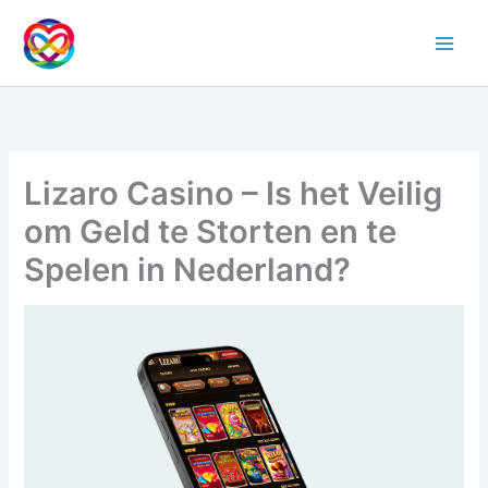
Ir
al
contenido
Lizaro Casino – Is het Veilig
om Geld te Storten en te
Spelen in Nederland?