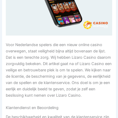
Voor Nederlandse spelers die een nieuw online casino
overwegen, staat veiligheid bijna altijd bovenaan de lijst.
Dat is een terechte zorg. Wij hebben Lizaro Casino daarom
zorgvuldig bekeken. Dit artikel gaat na of Lizaro Casino een
veilige en betrouwbare plek is om te spelen. We kijken naar
de licentie, de bescherming van je gegevens, de eerlijkheid
van de spellen en de klantenservice. Ons doel is om je een
eerlijk en duidelijk beeld te geven, zodat je zelf een
beslissing kunt nemen over Lizaro Casino.
Klantendienst en Beoordeling
De beschikbaarheid en kwaliteit van de klantenservice zijn