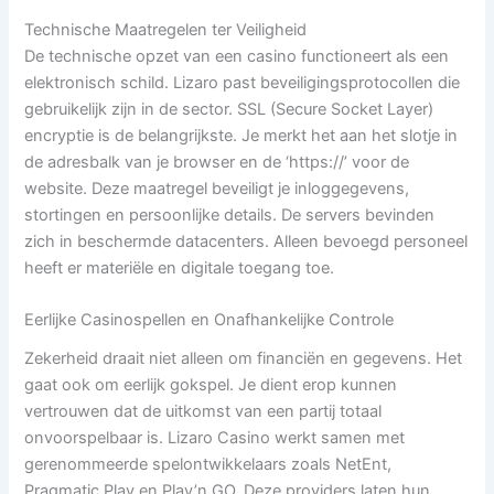
Technische Maatregelen ter Veiligheid
De technische opzet van een casino functioneert als een
elektronisch schild. Lizaro past beveiligingsprotocollen die
gebruikelijk zijn in de sector. SSL (Secure Socket Layer)
encryptie is de belangrijkste. Je merkt het aan het slotje in
de adresbalk van je browser en de ‘https://’ voor de
website. Deze maatregel beveiligt je inloggegevens,
stortingen en persoonlijke details. De servers bevinden
zich in beschermde datacenters. Alleen bevoegd personeel
heeft er materiële en digitale toegang toe.
Eerlijke Casinospellen en Onafhankelijke Controle
Zekerheid draait niet alleen om financiën en gegevens. Het
gaat ook om eerlijk gokspel. Je dient erop kunnen
vertrouwen dat de uitkomst van een partij totaal
onvoorspelbaar is. Lizaro Casino werkt samen met
gerenommeerde spelontwikkelaars zoals NetEnt,
Pragmatic Play en Play’n GO. Deze providers laten hun