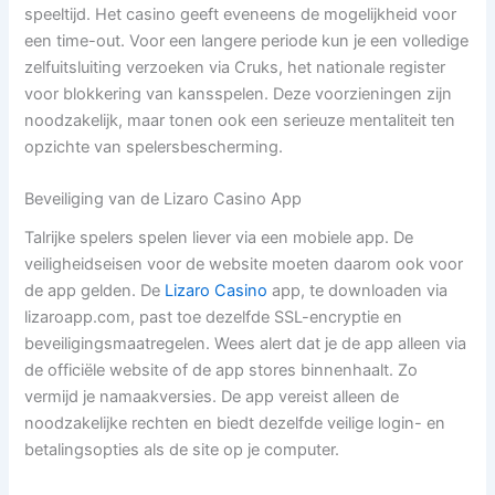
speeltijd. Het casino geeft eveneens de mogelijkheid voor
een time-out. Voor een langere periode kun je een volledige
zelfuitsluiting verzoeken via Cruks, het nationale register
voor blokkering van kansspelen. Deze voorzieningen zijn
noodzakelijk, maar tonen ook een serieuze mentaliteit ten
opzichte van spelersbescherming.
Beveiliging van de Lizaro Casino App
Talrijke spelers spelen liever via een mobiele app. De
veiligheidseisen voor de website moeten daarom ook voor
de app gelden. De
Lizaro Casino
app, te downloaden via
lizaroapp.com, past toe dezelfde SSL-encryptie en
beveiligingsmaatregelen. Wees alert dat je de app alleen via
de officiële website of de app stores binnenhaalt. Zo
vermijd je namaakversies. De app vereist alleen de
noodzakelijke rechten en biedt dezelfde veilige login- en
betalingsopties als de site op je computer.