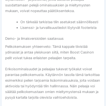
suodattamaan pelejä ominaisuuksien ja mieltymysten
mukaan, voivat nopeuttaa päätöksentekoa.
On tärkeää tarkistaa tilin asetukset säännöllisesti
Lisenssi- ja turvallisuustiedot löytyvät footerista
Demo- ja ilmaisversioiden saatavuus
Pelikokemuksen yhteenveto: Tämä kappale tiivistää
ydinasiat ja antaa yleiskuvan siitä, miten Boost Casinon
pelit voivat tukea erilaisten pelaajien tarpeita.
Erikoisominaisuudet ja pelaajaa tukevat työkalut voivat
parantaa pelikokemusta. Käytännön tasolla tämä tarkoittaa
esimerkiksi pelien tarjoamia lisäominaisuuksia, joita voidaan
aktivoida tai hyödyntää tilin hallinnassa. Näin pelaaja voi
säätää pelikokemustaan omien mieltymystensä mukaan ja
pysyä kartalla tarjolla olevista vaihtoehdoista.