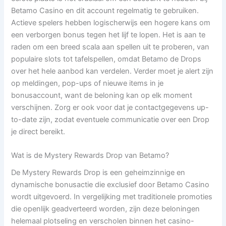
Betamo Casino en dit account regelmatig te gebruiken.
Actieve spelers hebben logischerwijs een hogere kans om
een verborgen bonus tegen het lijf te lopen. Het is aan te
raden om een breed scala aan spellen uit te proberen, van
populaire slots tot tafelspellen, omdat Betamo de Drops
over het hele aanbod kan verdelen. Verder moet je alert zijn
op meldingen, pop-ups of nieuwe items in je
bonusaccount, want de beloning kan op elk moment
verschijnen. Zorg er ook voor dat je contactgegevens up-
to-date zijn, zodat eventuele communicatie over een Drop
je direct bereikt.
Wat is de Mystery Rewards Drop van Betamo?
De Mystery Rewards Drop is een geheimzinnige en
dynamische bonusactie die exclusief door Betamo Casino
wordt uitgevoerd. In vergelijking met traditionele promoties
die openlijk geadverteerd worden, zijn deze beloningen
helemaal plotseling en verscholen binnen het casino-